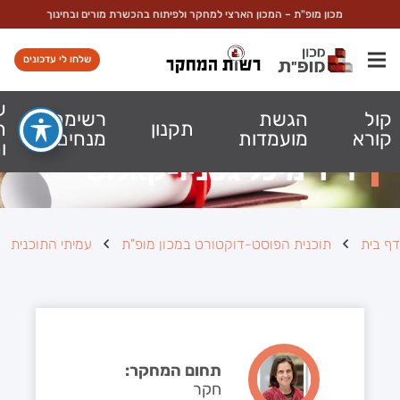
מכון מופ"ת – המכון הארצי למחקר ולפיתוח בהכשרת מורים ובחינוך
שלחו לי עדכונים
ע
קול
הגשת
רשימת
תקנון
ה
קורא
מועמדות
מנחים
ו
ד״ר מיכל גטניו-קאלוש
דף בית
תוכנית הפוסט-דוקטורט במכון מופ"ת
עמיתי התוכנית
תחום המחקר:
חקר